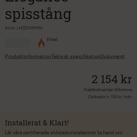
spisstång
Art.nr. LHZEXXPHSV
Effekt
Produktinformation
Teknisk specifikation
Dokument
2 154 kr
Fraktkostnad kan tillkomma
Delbetala fr.
155
kr/mån.
Installerat & Klart!
Låt våra certifierade eldstadsinstallatörer ta hand om