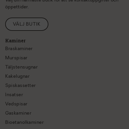
Välj din närmaste butik för att se kontaktuppgifter och
öppettider.
VÄLJ BUTIK
Kaminer
Braskaminer
Murspisar
Täljstensugnar
Kakelugnar
Spiskassetter
Insatser
Vedspisar
Gaskaminer
Bioetanolkaminer