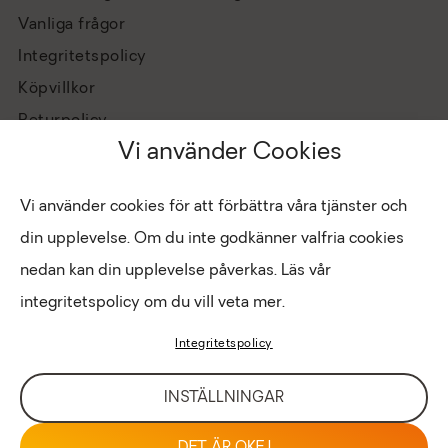
Vanliga frågor
Integritetspolicy
Köpvillkor
Returpolicy
Vi använder Cookies
Vi använder cookies för att förbättra våra tjänster och
din upplevelse. Om du inte godkänner valfria cookies
nedan kan din upplevelse påverkas. Läs vår
integritetspolicy om du vill veta mer.
Hantera cookies
Copyright © 2026 Eldabutiken
Integritetspolicy
INTRANÄT
LOGIN FÖR BUTIK
INSTÄLLNINGAR