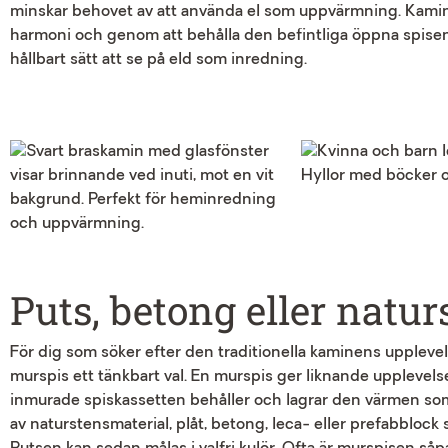
minskar behovet av att använda el som uppvärmning. Kam
harmoni och genom att behålla den befintliga öppna spisen b
hållbart sätt att se på eld som inredning.
Puts, betong eller natur
För dig som söker efter den traditionella kaminens uppleve
murspis ett tänkbart val. En murspis ger liknande upplevel
inmurade spiskassetten behåller och lagrar den värmen so
av naturstensmaterial, plåt, betong, leca- eller prefabblock