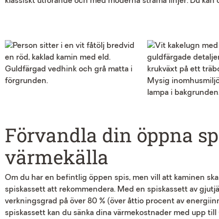
klassiskt utförande och med moderna strama linjer. Du kan oc
Förvandla din öppna spis
värmekälla
Om du har en befintlig öppen spis, men vill att kaminen ska b
spiskassett att rekommendera. Med en spiskassett av gjutj
verkningsgrad på över 80 % (över åttio procent av energiinn
spiskassett kan du sänka dina värmekostnader med upp till 60