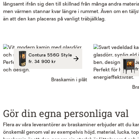
långsamt ifrån sig den till skillnad från många andra materia
men värmen stannar kvar längre i rummet. Även om en täljst
än att den kan placeras på vanligt träbjälklag.
Contura 556G Style
fr. 34 900 kr
J
f
Braskamin i plåt
Br
Gör din egna personliga val
Flera av våra leverantörer av braskaminer
erbjuder att du ka
önskemål
genom val av exempelvis höjd, material, lucka, to