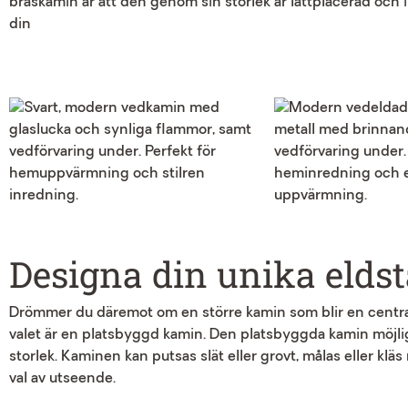
braskamin är att den genom sin storlek är lättplacerad och in
din
Designa din unika elds
Drömmer du däremot om en större kamin som blir en central
valet är en platsbyggd kamin. Den platsbyggda kamin möjliggö
storlek. Kaminen kan putsas slät eller grovt, målas eller kläs
val av utseende.