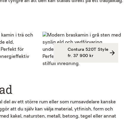
te tyngre än att den kan ställas direkt på ett träbjälklag.
Contura 520T Style
fr. 37 900 kr
tad
 del av ett större rum eller som rumsavdelare kanske
r att du själv kan välja material, ytfinish, form och
 med kakel, natursten, metall, betong, tegel eller annat