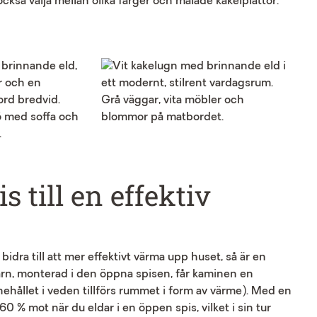
kså välja mellan olika färger och målade kakelplattor.
 till en effektiv
idra till att mer effektivt värma upp huset, så är en
ärn, monterad i den öppna spisen, får kaminen en
ehållet i veden tillförs rummet i form av värme). Med en
 % mot när du eldar i en öppen spis, vilket i sin tur