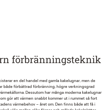
rn förbränningsteknik
xisterar en del handel med gamla kakelugnar, men de
har både förbättrad förbränning, högre verkningsgrad
a värmekällorna. Dessutom har många moderna kakelugnar
 som gör att värmen snabbt kommer ut i rummet så fort
tadens värmebehov – året om. Den finns både att få i