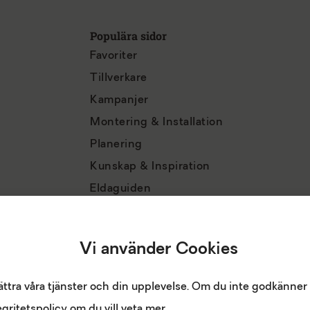
Populära sidor
Favoriter
Tillverkare
Kampanjer
Montering & Installation
Planering
Kunskap & Inspiration
Eldaguiden
Vi använder Cookies
ättra våra tjänster och din upplevelse. Om du inte godkänner 
gritetspolicy om du vill veta mer.