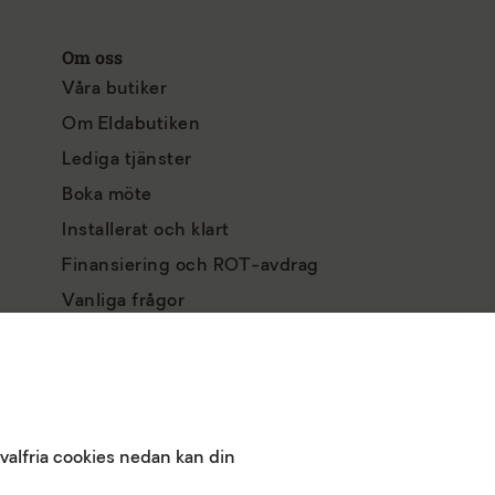
Om oss
Våra butiker
Om Eldabutiken
Lediga tjänster
Boka möte
Installerat och klart
Finansiering och ROT-avdrag
Vanliga frågor
Integritetspolicy
Köpvillkor
Returpolicy
valfria cookies nedan kan din