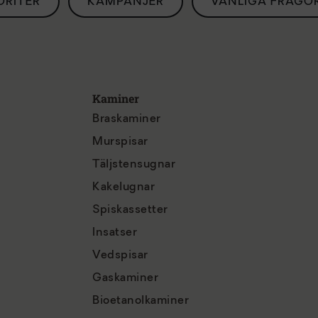
ORITER
KAMPANJER
VANLIGA FRÅGO
Kaminer
Braskaminer
Murspisar
Täljstensugnar
Kakelugnar
Spiskassetter
Insatser
Vedspisar
Gaskaminer
Bioetanolkaminer