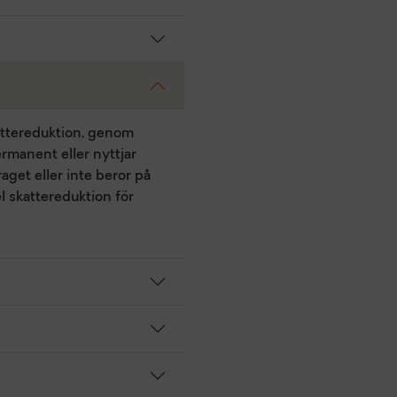
kattereduktion, genom
rmanent eller nyttjar
get eller inte beror på
l skattereduktion för