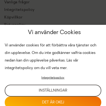
Vanliga frågor
Integritetspolicy
Köpvillkor
Returpolicy
Vi använder Cookies
Vi använder cookies för att förbättra våra tjänster och
din upplevelse. Om du inte godkänner valfria cookies
nedan kan din upplevelse påverkas. Läs vår
integritetspolicy om du vill veta mer.
Hantera cookies
Copyright © 2026 Eldabutiken
Integritetspolicy
INTRANÄT
LOGIN FÖR BUTIK
INSTÄLLNINGAR
DET ÄR OKEJ