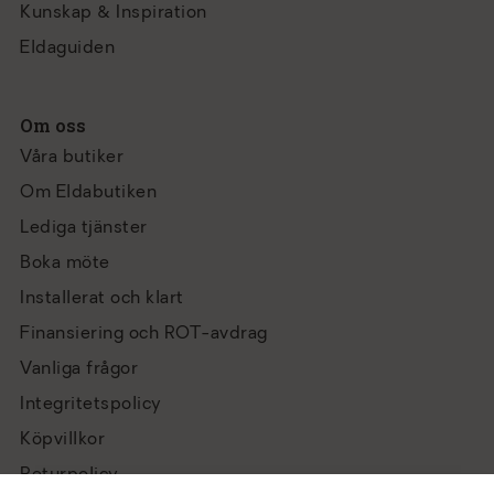
Kunskap & Inspiration
Eldaguiden
Om oss
Våra butiker
Om Eldabutiken
Lediga tjänster
Boka möte
Installerat och klart
Finansiering och ROT-avdrag
Vanliga frågor
Integritetspolicy
Köpvillkor
Returpolicy