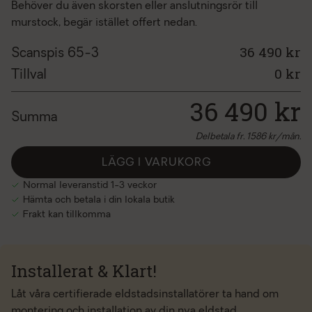
Behöver du även skorsten eller anslutningsrör till
murstock, begär istället offert nedan.
36 490 kr
Scanspis 65-3
0
kr
Tillval
36 490
kr
Summa
Delbetala fr.
1586
kr/mån.
LÄGG I VARUKORG
Normal leveranstid 1-3 veckor
Hämta och betala i din lokala butik
Frakt kan tillkomma
Installerat & Klart!
Låt våra certifierade eldstadsinstallatörer ta hand om
montering och installation av din nya eldstad.