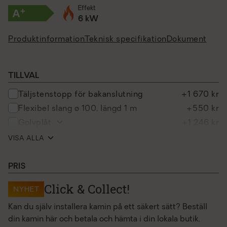
Effekt
+
A
6 kW
Produktinformation
Teknisk specifikation
Dokument
TILLVAL
täljstenstopp för bakanslutning
+1 670 kr
flexibel slang ø 100, längd 1 m
+550 kr
golvplåt
+1 246 kr
friskluftsanslutning
+1 615 kr
VISA ALLA
stålsockel 80 mm svart lack
+2 035 kr
golvlglas
+1 100 kr
PRIS
alu handtag
+1 131 kr
Click & Collect!
NYHET
slangklamma ø 90-110 mm, 1 st.
+115 kr
Kan du själv installera kamin på ett säkert sätt? Beställ
täljstenstopp för toppanslutning
+1 670 kr
din kamin här och betala och hämta i din lokala butik.