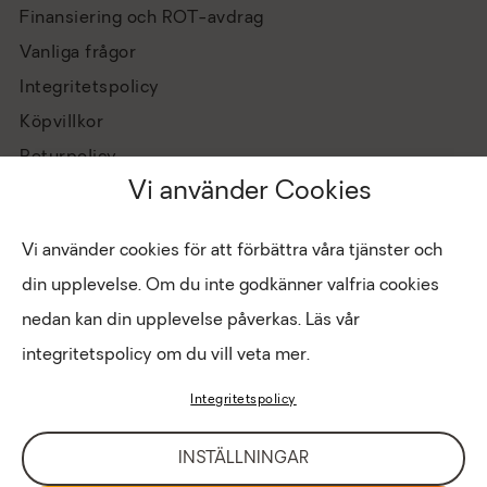
Finansiering och ROT-avdrag
Vanliga frågor
Integritetspolicy
Köpvillkor
Returpolicy
Vi använder Cookies
Vi använder cookies för att förbättra våra tjänster och
din upplevelse. Om du inte godkänner valfria cookies
nedan kan din upplevelse påverkas. Läs vår
integritetspolicy om du vill veta mer.
Hantera cookies
Copyright © 2026 Eldabutiken
Integritetspolicy
INTRANÄT
LOGIN FÖR BUTIK
INSTÄLLNINGAR