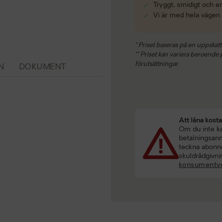
Tryggt, smidigt och e
Vi är med hela vägen
* Priset baseras på en uppskatt
** Priset kan variera beroende på
förutsättningar.
N
DOKUMENT
Att låna kost
Om du inte kan
betalningsanmä
teckna abonne
skuldrådgivni
konsumentve