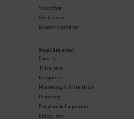
Vedspisar
Gaskaminer
Bioetanolkaminer
Populära sidor
Favoriter
Tillverkare
Kampanjer
Montering & Installation
Planering
Kunskap & Inspiration
Eldaguiden