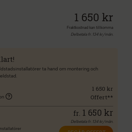
1 650 kr
Fraktkostnad kan tillkomma
Delbetala fr.
134
kr/mån.
lart!
eldstadsinstallatörer ta hand om montering och
 eldstad.
1 650 kr
Offert**
ion
1 650
kr
fr.
Delbetala fr.
134
kr/mån.
nstallatörer