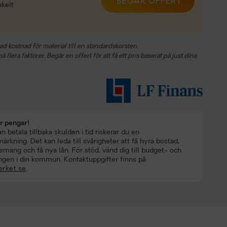
BEGÄR OFFERT
nkelt
ad kostnad för material till en standardskorsten.
 flera faktorer. Begär en offert för att få ett pris baserat på just dina
ar pengar!
 betala tillbaka skulden i tid riskerar du en
rkning. Det kan leda till svårigheter att få hyra bostad,
mang och få nya lån. För stöd, vänd dig till budget- och
ngen i din kommun. Kontaktuppgifter finns på
rket.se
.