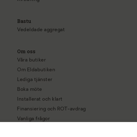
Bastu
Vedeldade aggregat
Om oss
Våra butiker
Om Eldabutiken
Lediga tjänster
Boka möte
Installerat och klart
Finansiering och ROT-avdrag
Vanliga frågor
Integritetspolicy