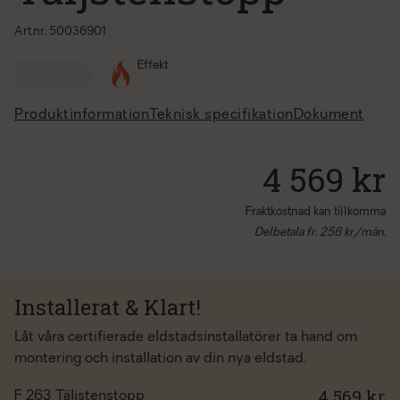
Art.nr. 50036901
Effekt
Produktinformation
Teknisk specifikation
Dokument
4 569 kr
Fraktkostnad kan tillkomma
Delbetala fr.
256
kr/mån.
Installerat & Klart!
Låt våra certifierade eldstadsinstallatörer ta hand om
montering och installation av din nya eldstad.
4 569 kr
F 263 Täljstenstopp