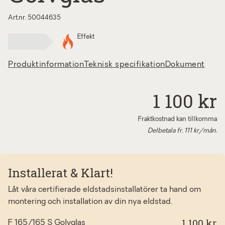
Art.nr. 50044635
Effekt
Produktinformation
Teknisk specifikation
Dokument
1 100 kr
Fraktkostnad kan tillkomma
Delbetala fr.
111
kr/mån.
Installerat & Klart!
Låt våra certifierade eldstadsinstallatörer ta hand om
montering och installation av din nya eldstad.
1 100 kr
F 165/165 S Golvglas