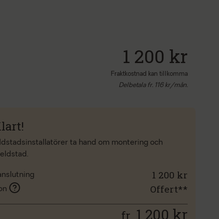
1 200 kr
Fraktkostnad kan tillkomma
Delbetala fr.
116
kr/mån.
lart!
eldstadsinstallatörer ta hand om montering och
 eldstad.
1 200 kr
anslutning
Offert**
ion
1 200
kr
fr.