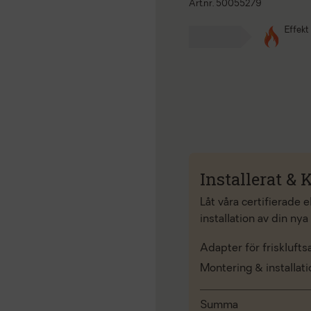
Art.nr. 50055279
Effekt
Installerat & K
Låt våra certifierade 
installation av din nya
Adapter för frisklufts
Montering & installat
Summa