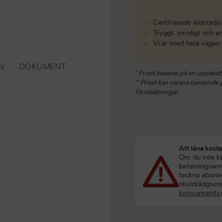
Certifierade eldstadsi
Tryggt, smidigt och e
Vi är med hela vägen
N
DOKUMENT
* Priset baseras på en uppskatt
** Priset kan variera beroende på
förutsättningar.
Att låna kost
Om du inte kan
betalningsanmä
teckna abonne
skuldrådgivni
konsumentve