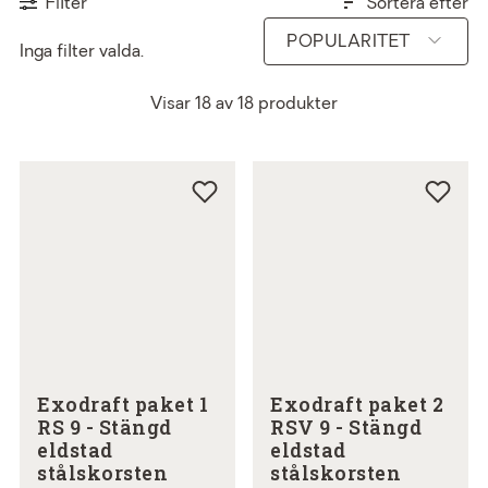
eldningsupplevelse.
Filter
Sortera efter
POPULARITET
Inga filter valda.
Visar
18
av
18
produkter
Exodraft paket 1
Exodraft paket 2
RS 9 - Stängd
RSV 9 - Stängd
eldstad
eldstad
stålskorsten
stålskorsten