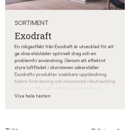
SORTIMENT
Exodraft
En rökgasfläkt från Exodraft är utvecklad för att
ge dina eldstäder optimalt drag och en
problemfri användning. Genom att effektivt
styra luftflödet i skorstenen säkerställer
Exodrafts produkter snabbare upptändning,
bättre förbränning och minimerad rökutveckling
i rummet. Med ett stabilt och kontrollerat
undertryck får du en renare, mer effektiv och
Visa hela texten
mer lättanvänd kamin eller öppen spis.
Exodrafts rökgasfläktar är därför ett smart val
för dig som vill maximera värmeutbytet,
förbättra inomhusklimatet och få en bekvämare