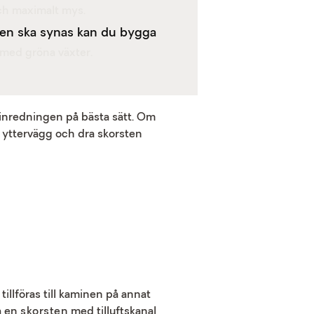
och maximalt mys.
enen ska synas kan du bygga
 inredningen på bästa sätt. Om
n yttervägg och dra skorsten
tillföras till kaminen på annat
a en
skorsten
med tilluftskanal