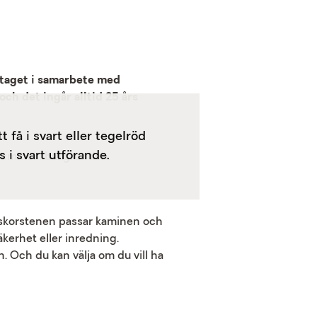
mtaget i samarbete med
ch det ingår alltid 25 års
 få i svart eller tegelröd
 i svart utförande.
tt skorstenen passar kaminen och
kerhet eller inredning.
 Och du kan välja om du vill ha