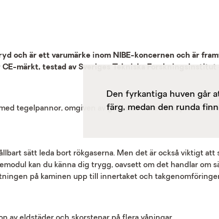
ryd och är ett varumärke inom NIBE-koncernen och är fra
 CE-märkt, testad av Sveriges Tekniska Forskningsinstitut o
Den fyrkantiga huven går att
färg, medan den runda finns
ållbart sätt leda bort rökgaserna. Men det är också viktigt a
remodul kan du känna dig trygg, oavsett om det handlar om sä
ningen på kaminen upp till innertaket och takgenomföringen.