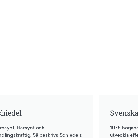
chiedel
Svenska
msynt, klarsynt och
1975 börjad
dlingskraftig. Så beskrivs Schiedels
utveckla eff