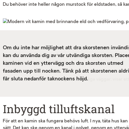
Du behöver inte heller någon murstock för eldstaden, så ka
Om du inte har möjlighet att dra skorstenen invändi
Premodul skorsten är oerhört flexibel och kan vinklas och 
du inte har möjlighet att dra skorstenen invändigt, kan du 
kan du använda dig av vår utvändiga skorsten. Place
utmed fasaden upp till nocken.
kaminen vid en yttervägg och dra skorsten utmed
fasaden upp till nocken. Tänk på att skorstenen aldr
får sluta nedanför taknockens höjd.
Inbyggd tilluftskanal
För att en kamin ska fungera behövs luft. I nya, täta hus kan 
sätt. Det kan ske genom en kanal i golvet, genom en ytterv