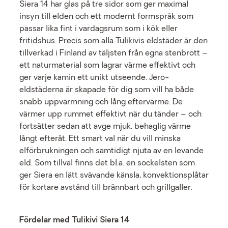
Siera 14 har glas på tre sidor som ger maximal
insyn till elden och ett modernt formspråk som
passar lika fint i vardagsrum som i kök eller
fritidshus. Precis som alla Tulikivis eldstäder är den
tillverkad i Finland av täljsten från egna stenbrott –
ett naturmaterial som lagrar värme effektivt och
ger varje kamin ett unikt utseende. Jero-
eldstäderna är skapade för dig som vill ha både
snabb uppvärmning och lång eftervärme. De
värmer upp rummet effektivt när du tänder – och
fortsätter sedan att avge mjuk, behaglig värme
långt efteråt. Ett smart val när du vill minska
elförbrukningen och samtidigt njuta av en levande
eld. Som tillval finns det bl.a. en sockelsten som
ger Siera en lätt svävande känsla, konvektionsplåtar
för kortare avstånd till brännbart och grillgaller.
Fördelar med Tulikivi Siera 14