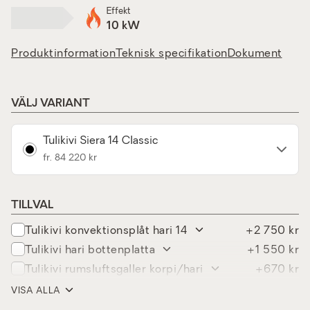
Effekt
10 kW
Produktinformation
Teknisk specifikation
Dokument
VÄLJ VARIANT
Tulikivi Siera 14 Classic
fr. 84 220 kr
TILLVAL
tulikivi konvektionsplåt hari 14
+2 750 kr
tulikivi hari bottenplatta
+1 550 kr
tulikivi rumsluftsgaller korpi/hari
+670 kr
tulikivi täcklåt för skorstensanls.
VISA ALLA
+450 kr
korpi/hari