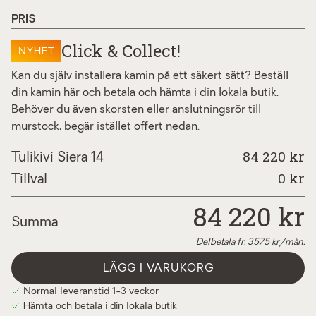
tulikivi grillställ siera
+690 kr
PRIS
Click & Collect!
NYHET
Kan du själv installera kamin på ett säkert sätt? Beställ
din kamin här och betala och hämta i din lokala butik.
Behöver du även skorsten eller anslutningsrör till
murstock, begär istället offert nedan.
84 220 kr
Tulikivi Siera 14
0
kr
Tillval
84 220
kr
Summa
Delbetala fr.
3575
kr/mån.
LÄGG I VARUKORG
Normal leveranstid 1-3 veckor
Hämta och betala i din lokala butik