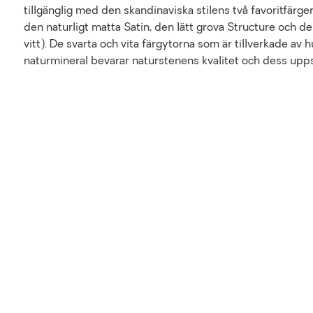
tillgänglig med den skandinaviska stilens två favoritfärg
den naturligt matta Satin, den lätt grova Structure och d
vitt). De svarta och vita färgytorna som är tillverkade av
naturmineral bevarar naturstenens kvalitet och dess up