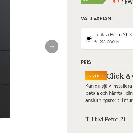
1 kW
VÄLJ VARIANT
Tulikivi Petro 21 
fr. 213 080 kr
Next
PRIS
Click & 
NYHET
Kan du själv installer
betala och hämta i din
anslutningsrör till mur
Tulikivi Petro 21