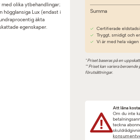
er med olika ytbehandlingar;
Summa
en högglansiga Lux (endast i
 hundraprocentig äkta
pskattade egenskaper.
Certifierade eldstadsi
Tryggt, smidigt och e
Vi är med hela vägen
* Priset baseras på en uppskatt
** Priset kan variera beroende på
förutsättningar.
Att låna kost
Om du inte kan
betalningsanmä
teckna abonne
skuldrådgivni
konsumentve