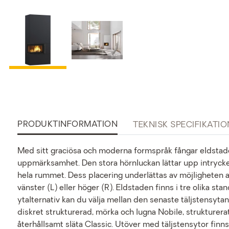
PRODUKTINFORMATION
TEKNISK SPECIFIKATIO
Med sitt graciösa och moderna formspråk fångar eldstade
uppmärksamhet. Den stora hörnluckan lättar upp intrycket
hela rummet. Dess placering underlättas av möjligheten at
vänster (L) eller höger (R). Eldstaden finns i tre olika s
ytalternativ kan du välja mellan den senaste täljstensyta
diskret strukturerad, mörka och lugna Nobile, strukturera
återhållsamt släta Classic. Utöver med täljstensytor finn