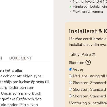
Normal leveranstid 1-
Hämta och betala i din
Frakt kan tillkomma
Installerat & K
Låt våra certifierade 
installation av din nya
Tulikivi Petro 21
N
DOKUMENT
Skorsten
Vet ej
n Petro allas
Mtrl. anslutning til
 och gör att elden syns i
t välja om luckan öppnas till
Skorsten, Standard
tandardhöjder och som
Skorsten, Standar
n Unica, som är mörk och
Skorsten, Standar
t grafiska Grafia och den
Montering & installat
s eldstaden Petro även