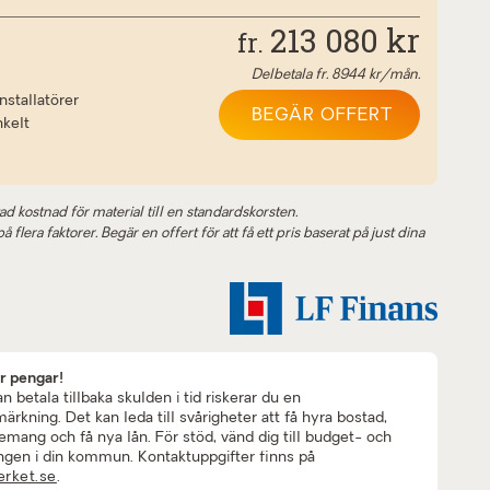
213 080
kr
fr.
Delbetala fr.
8944
kr/mån.
nstallatörer
BEGÄR OFFERT
nkelt
ad kostnad för material till en standardskorsten.
 flera faktorer. Begär en offert för att få ett pris baserat på just dina
ar pengar!
 betala tillbaka skulden i tid riskerar du en
rkning. Det kan leda till svårigheter att få hyra bostad,
mang och få nya lån. För stöd, vänd dig till budget- och
ngen i din kommun. Kontaktuppgifter finns på
rket.se
.