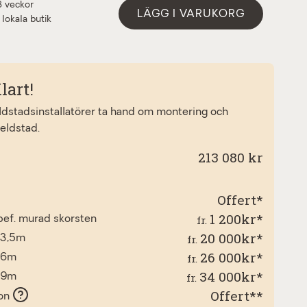
3 veckor
LÄGG I VARUKORG
 lokala butik
lart!
eldstadsinstallatörer ta hand om montering och
 eldstad.
213 080 kr
Offert*
1 200kr*
fr.
l bef. murad skorsten
20 000kr*
fr.
 3,5m
26 000kr*
fr.
d 6m
34 000kr*
fr.
d 9m
Offert**
ion