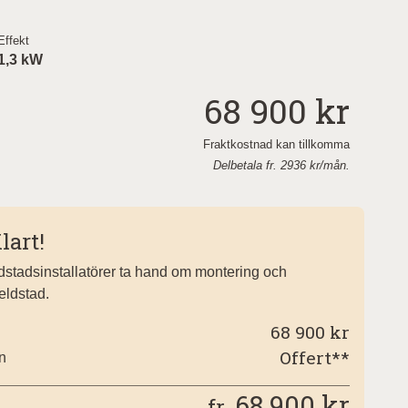
Effekt
1,3 kW
68 900 kr
Fraktkostnad kan tillkomma
Delbetala fr.
2936
kr/mån.
lart!
eldstadsinstallatörer ta hand om montering och
 eldstad.
68 900 kr
Offert**
on
68 900
kr
fr.