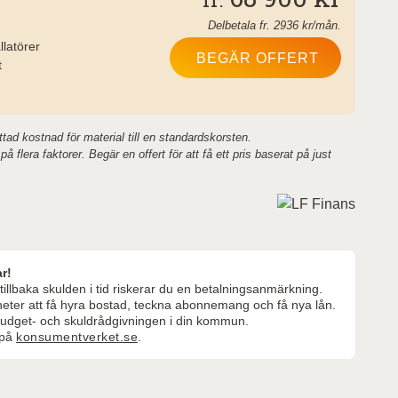
Delbetala fr.
2936
kr/mån.
llatörer
BEGÄR OFFERT
t
tad kostnad för material till en standardskorsten.
å flera faktorer. Begär en offert för att få ett pris baserat på just
r!
illbaka skulden i tid riskerar du en betalningsanmärkning.
igheter att få hyra bostad, teckna abonnemang och få nya lån.
l budget- och skuldrådgivningen i din kommun.
 på
konsumentverket.se
.