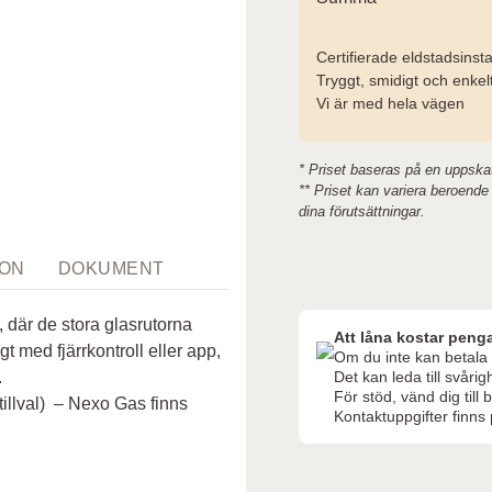
Certifierade eldstadsinsta
Tryggt, smidigt och enkel
Vi är med hela vägen
* Priset baseras på en uppskat
** Priset kan variera beroende p
dina förutsättningar.
ION
DOKUMENT
 där de stora glasrutorna
Att låna kostar penga
t med fjärrkontroll eller app,
Om du inte kan betala t
.
Det kan leda till svår
För stöd, vänd dig til
a tillval) – Nexo Gas finns
Kontaktuppgifter finns