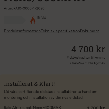
Art.nr. RA10-0000-172090
Effekt
Produktinformation
Teknisk specifikation
Dokument
4 700 kr
Fraktkostnad kan tillkomma
Delbetala fr.
261
kr/mån.
Installerat & Klart!
Låt våra certifierade eldstadsinstallatörer ta hand om
montering och installation av din nya eldstad.
4 700 kr
Rais Air-kit, bak Nexo/600MAX