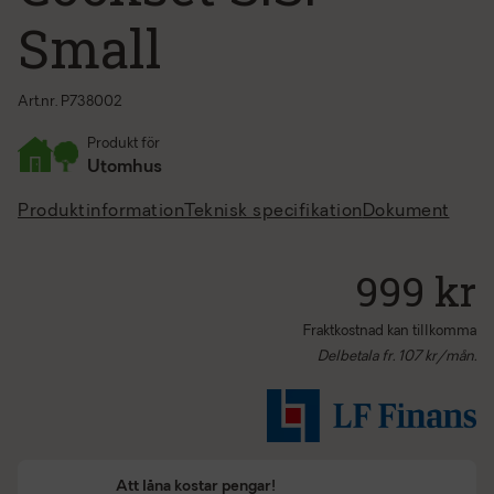
Small
Art.nr. P738002
Produkt för
Utomhus
Produktinformation
Teknisk specifikation
Dokument
999 kr
Fraktkostnad kan tillkomma
Delbetala fr.
107
kr/mån.
Att låna kostar pengar!