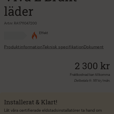
läder
Art.nr. RA1711047200
Effekt
Produktinformation
Teknisk specifikation
Dokument
2 300 kr
Fraktkostnad kan tillkomma
Delbetala fr.
161
kr/mån.
Installerat & Klart!
Låt våra certifierade eldstadsinstallatörer ta hand om