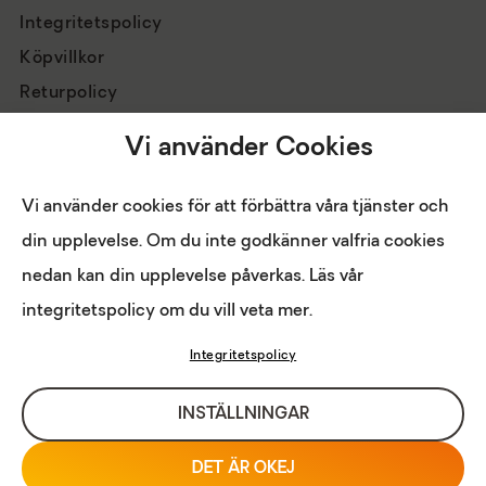
Integritetspolicy
Köpvillkor
Returpolicy
Vi använder Cookies
Vi använder cookies för att förbättra våra tjänster och
din upplevelse. Om du inte godkänner valfria cookies
nedan kan din upplevelse påverkas. Läs vår
HANTERA
Copyright © 2026
integritetspolicy om du vill veta mer.
COOKIES
Eldabutiken
Integritetspolicy
INTRANÄT
LOGIN FÖR BUTIK
INSTÄLLNINGAR
DET ÄR OKEJ