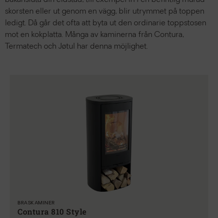
bakansluta din eldstad, till exempel in i en befintlig murad
skorsten eller ut genom en vägg, blir utrymmet på toppen
ledigt. Då går det ofta att byta ut den ordinarie toppstosen
mot en kokplatta. Många av kaminerna från Contura,
Termatech och Jøtul har denna möjlighet.
BRASKAMINER
Contura 810 Style