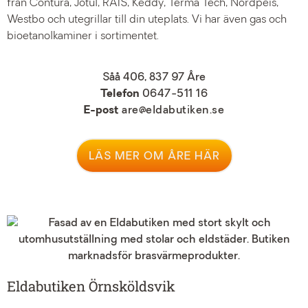
från Contura, Jötul, RAIS, Keddy, Terma Tech, Nordpeis,
Westbo och utegrillar till din uteplats. Vi har även gas och
bioetanolkaminer i sortimentet.
Såå 406, 837 97 Åre
Telefon
0647-511 16
E-post
are@eldabutiken.se
LÄS MER OM ÅRE HÄR
Eldabutiken Örnsköldsvik