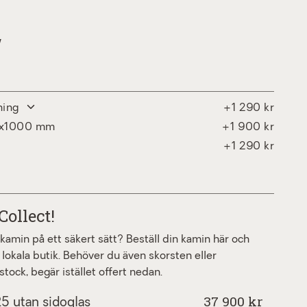
W
ning
+1 290 kr
00x1000 mm
+1 900 kr
+1 290 kr
Collect!
a kamin på ett säkert sätt? Beställ din kamin här och
 lokala butik. Behöver du även skorsten eller
stock, begär istället offert nedan.
37 900 kr
5 utan sidoglas