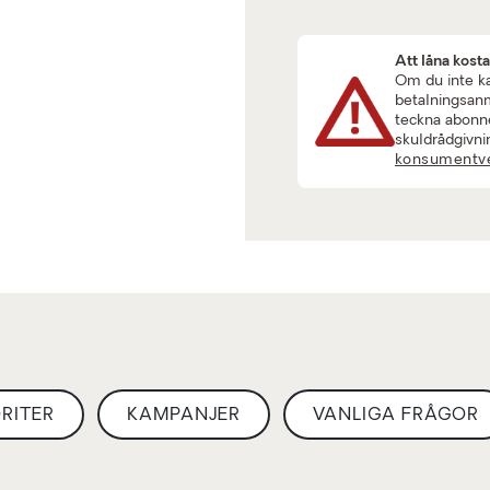
Att låna kost
Om du inte kan
betalningsanmä
teckna abonne
skuldrådgivni
konsumentve
RITER
KAMPANJER
VANLIGA FRÅGOR