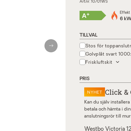
Art.nr. 10701WS
Effekt
+
A
6 k
TILLVAL
stos för toppanslut
Next
golvplåt svart 10
friskluftskit
PRIS
Click & 
NYHET
Kan du själv installer
betala och hämta i din
anslutningsrör till mur
Westbo Victoria 12