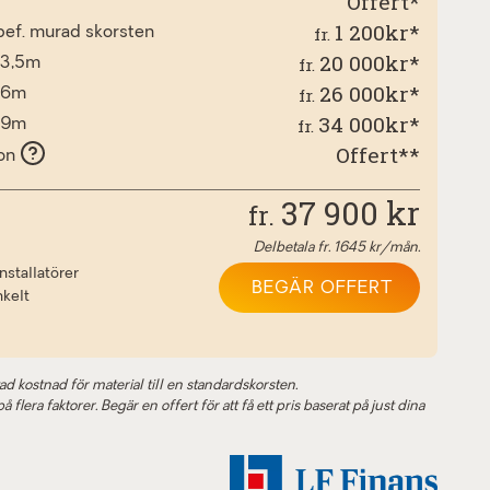
Offert*
1 200kr*
fr.
l bef. murad skorsten
20 000kr*
fr.
 3,5m
26 000kr*
fr.
d 6m
34 000kr*
fr.
d 9m
Offert**
ion
37 900
kr
fr.
Delbetala fr.
1645
kr/mån.
nstallatörer
BEGÄR OFFERT
nkelt
ad kostnad för material till en standardskorsten.
 flera faktorer. Begär en offert för att få ett pris baserat på just dina