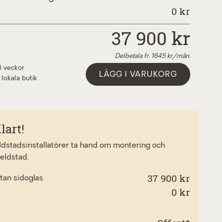
0
kr
37 900
kr
Delbetala fr.
1645
kr/mån.
3 veckor
LÄGG I VARUKORG
 lokala butik
lart!
eldstadsinstallatörer ta hand om montering och
 eldstad.
37 900 kr
tan sidoglas
0
kr