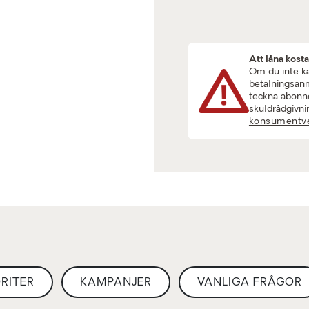
Att låna kost
Om du inte kan
betalningsanmä
teckna abonne
skuldrådgivni
konsumentve
RITER
KAMPANJER
VANLIGA FRÅGOR