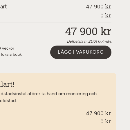
47 900 kr
art
0
kr
47 900
kr
Delbetala fr.
2061
kr/mån.
3 veckor
LÄGG I VARUKORG
 lokala butik
lart!
eldstadsinstallatörer ta hand om montering och
 eldstad.
47 900 kr
0
kr