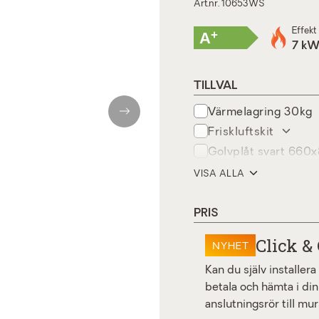
Art.nr. 10653WS
Effekt
+
A
7 k
TILLVAL
värmelagring 30kg
Next
friskluftskit
golvplåt svart 66
westbo vridring fö
VISA ALLA
PRIS
Click & 
NYHET
Kan du själv installer
betala och hämta i din
anslutningsrör till mur