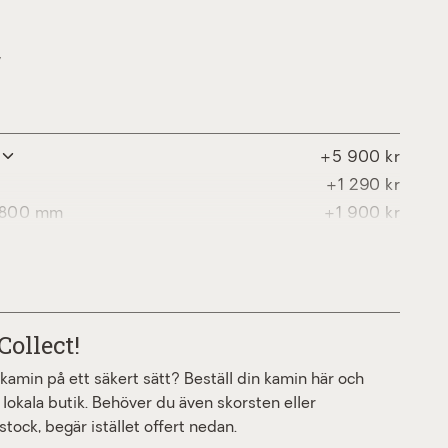
W
+5 900 kr
+1 290 kr
0x800 mm
+1 900 kr
r sidomontering
+1 090 kr
Collect!
a kamin på ett säkert sätt? Beställ din kamin här och
 lokala butik. Behöver du även skorsten eller
stock, begär istället offert nedan.