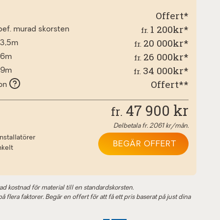
Offert*
1 200kr*
fr.
l bef. murad skorsten
20 000kr*
fr.
 3,5m
26 000kr*
fr.
d 6m
34 000kr*
fr.
d 9m
Offert**
ion
47 900
kr
fr.
Delbetala fr.
2061
kr/mån.
nstallatörer
BEGÄR OFFERT
nkelt
ad kostnad för material till en standardskorsten.
 flera faktorer. Begär en offert för att få ett pris baserat på just dina