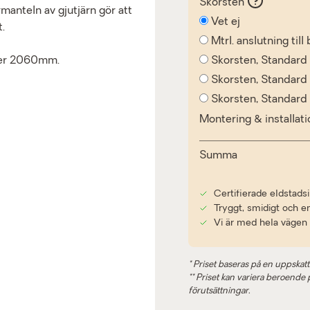
Skorsten
manteln av gjutjärn gör att
Vet ej
.
Mtrl. anslutning til
Skorsten, Standard
ller 2060mm.
Skorsten, Standar
Skorsten, Standar
Montering & installat
Summa
Certifierade eldstadsi
Tryggt, smidigt och e
Vi är med hela vägen
* Priset baseras på en uppskatt
** Priset kan variera beroende på
förutsättningar.