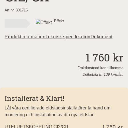
Art.nr. 301715
Effekt
Produktinformation
Teknisk specifikation
Dokument
1 760 kr
Fraktkostnad kan tillkomma
Delbetala fr.
139
kr/mån.
Installerat & Klart!
Låt våra certifierade eldstadsinstallatörer ta hand om
montering och installation av din nya eldstad.
1 760 kr
UTELUFTSKOPPLING CI2/CI1