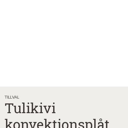
TILLVAL
Tulikivi
konvektionsplåt