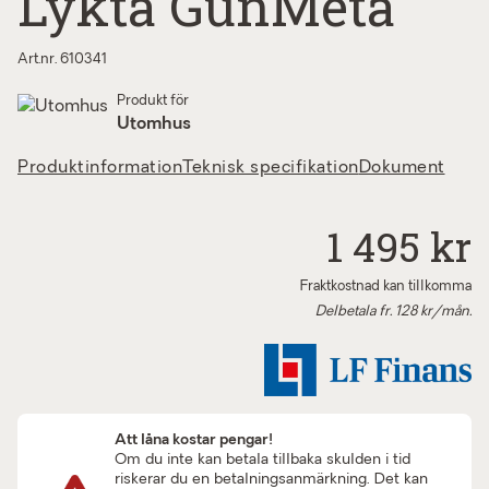
Lykta GunMeta
Art.nr. 610341
Produkt för
Utomhus
Produktinformation
Teknisk specifikation
Dokument
1 495 kr
Fraktkostnad kan tillkomma
Delbetala fr.
128
kr/mån.
Att låna kostar pengar!
Om du inte kan betala tillbaka skulden i tid
riskerar du en betalningsanmärkning. Det kan