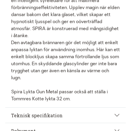
en intelligent syreledare för att maximera
förbränningseffektiviteten. Upplev magin när elden
dansar bakom det klara glaset, vilket skapar ett
hypnotiskt ljusspel och ger en oöverträffad
atmosfär. SPIRA är konstruerad med mångsidighet
i åtanke.
Den avtagbara brännaren gör det möjligt att enkelt
anpassa lyktan för användning inomhus. Här kan ett
enkelt blockljus skapa samma förtrollande ljus som
utomhus. En skyddande glascylinder ger inte bara
trygghet utan ger även en känsla av värme och
lugn.
Spira Lykta Gun Metal passar också att ställa i
Tommres Kotte lykta 32 cm.
Teknisk specifikation
Dokument