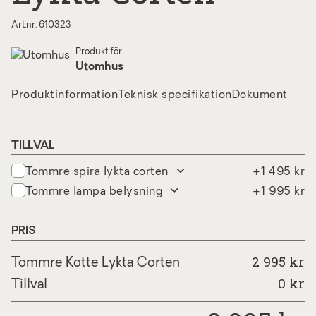
Art.nr. 610323
Produkt för
Utomhus
Produktinformation
Teknisk specifikation
Dokument
TILLVAL
tommre spira lykta corten
+1 495 kr
tommre lampa belysning
+1 995 kr
PRIS
2 995 kr
Tommre Kotte Lykta Corten
0
kr
Tillval