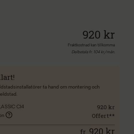
920 kr
Fraktkostnad kan tillkomma
Delbetala fr.
104
kr/mån.
lart!
eldstadsinstallatörer ta hand om montering och
 eldstad.
920 kr
LASSIC CI4
Offert**
ion
920
kr
fr.