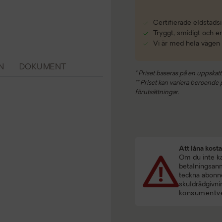
Certifierade eldstadsi
Tryggt, smidigt och e
Vi är med hela vägen
N
DOKUMENT
* Priset baseras på en uppskatt
** Priset kan variera beroende på
förutsättningar.
Att låna kost
Om du inte kan
betalningsanmä
teckna abonne
skuldrådgivni
konsumentve