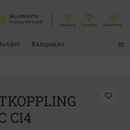
VÄLJ DIN BUTIK
Anpassa ditt besök
Varukorg
Favoriter
Boka möte
Butiker
Kampanjer
TKOPPLING
C CI4