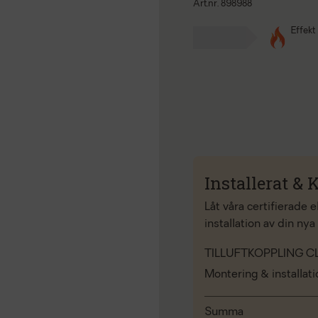
Art.nr. 898988
Effekt
Installerat & K
Låt våra certifierade 
installation av din nya
TILLUFTKOPPLING C
Montering & installat
Summa