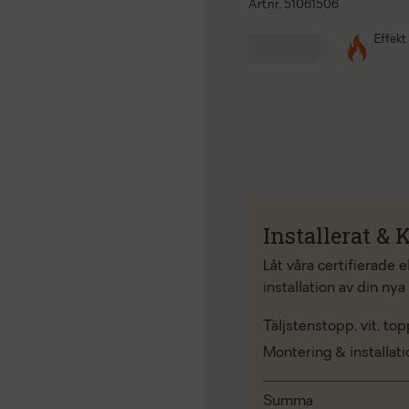
Art.nr. 51061506
Effekt
Installerat & K
Låt våra certifierade 
installation av din nya
Täljstenstopp, vit, to
Montering & installat
Summa