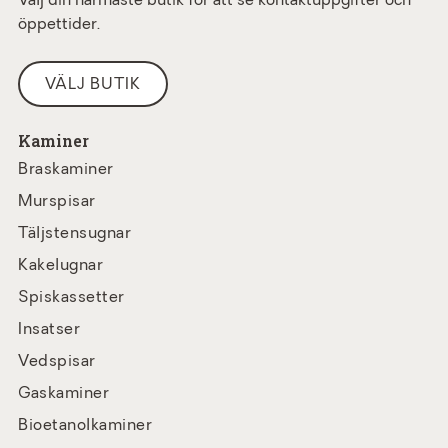
Välj din närmaste butik för att se kontaktuppgifter och
öppettider.
VÄLJ BUTIK
Kaminer
Braskaminer
Murspisar
Täljstensugnar
Kakelugnar
Spiskassetter
Insatser
Vedspisar
Gaskaminer
Bioetanolkaminer