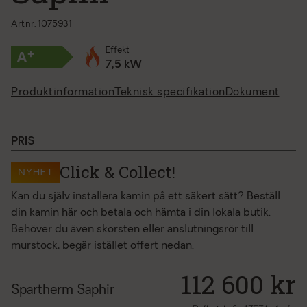
Art.nr. 1075931
Effekt
+
A
7,5 kW
Produktinformation
Teknisk specifikation
Dokument
PRIS
Click & Collect!
NYHET
Kan du själv installera kamin på ett säkert sätt? Beställ
din kamin här och betala och hämta i din lokala butik.
Behöver du även skorsten eller anslutningsrör till
murstock, begär istället offert nedan.
112 600 kr
Spartherm Saphir