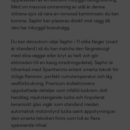
upplevelsen av en exklusiv inbyggd designlösning.
Med sin massiva omramning av stål är denna
stilrena spis så nära en inmurad kamininsats du kan
komma. Saphir kan placeras direkt mot vägg då
den har inbyggd brandvägg.
Du kan dessutom välja Saphir i 11 olika färger (svart
är standard) så du kan matcha den färgmässigt
med dina väggar eller bryt av helt och gör
eldstaden till en kaxig inredningsdetalj. Saphir är
tillverkad med Spartherms erkänt smarta teknik för
stiliga flammor, perfekt rumstemperatur och låg
vedförbrukning. Premium-kollektionens
uppskattade detaljer som infälld luckram, dolt
handtag, mjukstängande lucka och finpolerat
keramiskt glas ingår som standard medan
automatisk motorstyrd lucka samt appstyrning av
den smarta tekniken finns som två av flera
spännande tillval.