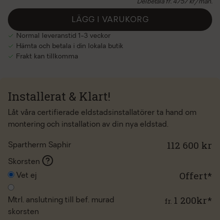
Delbetala fr.
4757
kr/mån.
LÄGG I VARUKORG
Normal leveranstid 1-3 veckor
Hämta och betala i din lokala butik
Frakt kan tillkomma
Installerat & Klart!
Låt våra certifierade eldstadsinstallatörer ta hand om
montering och installation av din nya eldstad.
112 600 kr
Spartherm Saphir
Skorsten
Offert*
Vet ej
1 200kr*
fr.
Mtrl. anslutning till bef. murad
skorsten