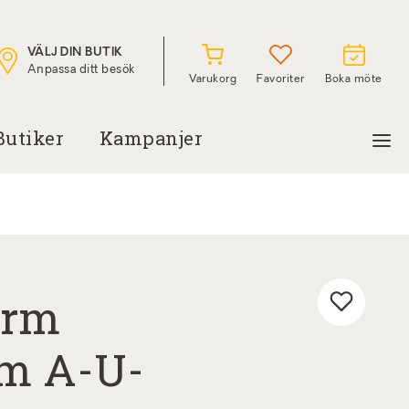
VÄLJ DIN BUTIK
Anpassa ditt besök
Varukorg
Favoriter
Boka möte
Butiker
Kampanjer
erm
m A-U-