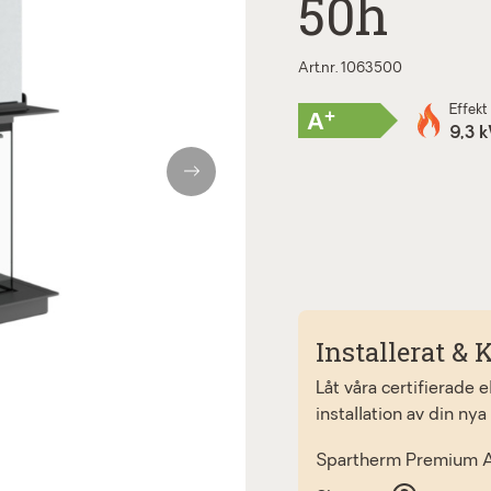
50h
Art.nr. 1063500
Effekt
+
A
9,3 
Next
Installerat & K
Låt våra certifierade 
installation av din nya
Spartherm Premium 