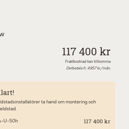
kW
117 400 kr
Fraktkostnad kan tillkomma
Delbetala fr.
4957
kr/mån.
lart!
eldstadsinstallatörer ta hand om montering och
 eldstad.
117 400 kr
A-U-50h