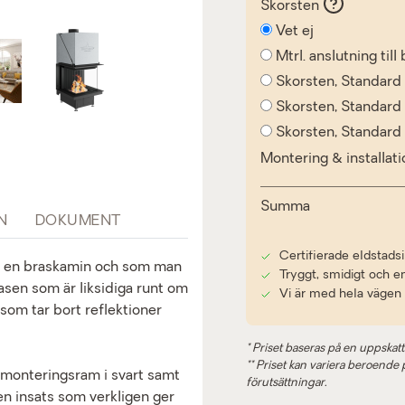
Skorsten
Vet ej
Mtrl. anslutning til
Skorsten, Standard
Skorsten, Standar
Skorsten, Standar
Montering & installat
Summa
N
DOKUMENT
Certifierade eldstadsi
 en braskamin och som man
Tryggt, smidigt och e
asen som är liksidiga runt om
Vi är med hela vägen
om tar bort reflektioner
* Priset baseras på en uppskatt
** Priset kan variera beroende på
t monteringsram i svart samt
förutsättningar.
en insats som verkligen ger