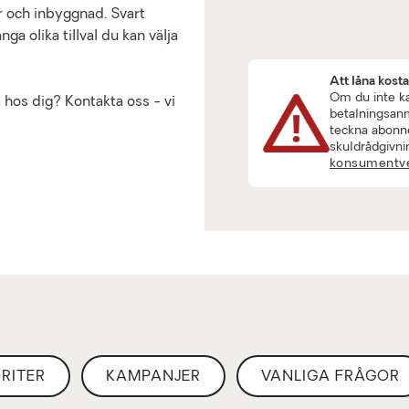
r och inbyggnad. Svart
a olika tillval du kan välja
Att låna kost
Om du inte kan
 hos dig? Kontakta oss - vi
betalningsanmä
teckna abonne
skuldrådgivni
konsumentve
RITER
KAMPANJER
VANLIGA FRÅGOR