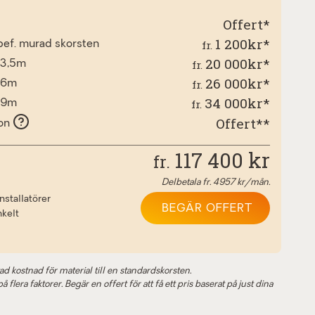
Offert*
1 200kr*
fr.
l bef. murad skorsten
20 000kr*
fr.
 3,5m
26 000kr*
fr.
d 6m
34 000kr*
fr.
d 9m
Offert**
ion
117 400
kr
fr.
Delbetala fr.
4957
kr/mån.
nstallatörer
BEGÄR OFFERT
nkelt
ad kostnad för material till en standardskorsten.
 flera faktorer. Begär en offert för att få ett pris baserat på just dina