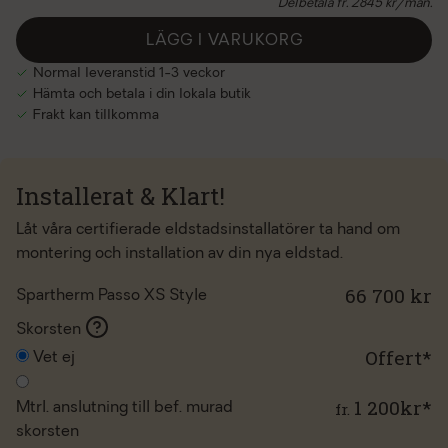
Delbetala fr.
2845
kr/mån.
LÄGG I VARUKORG
Normal leveranstid 1-3 veckor
Hämta och betala i din lokala butik
Frakt kan tillkomma
Installerat & Klart!
Låt våra certifierade eldstadsinstallatörer ta hand om
montering och installation av din nya eldstad.
66 700 kr
Spartherm Passo XS Style
Skorsten
Offert*
Vet ej
1 200kr*
fr.
Mtrl. anslutning till bef. murad
skorsten