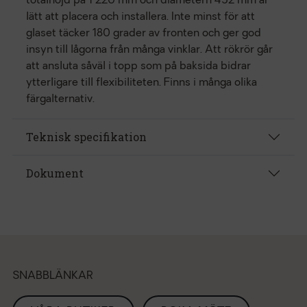
totalhöjd på 1 220 mm och diametern 452 mm är
lätt att placera och installera. Inte minst för att
glaset täcker 180 grader av fronten och ger god
insyn till lågorna från många vinklar. Att rökrör går
att ansluta såväl i topp som på baksida bidrar
ytterligare till flexibiliteten. Finns i många olika
färgalternativ.
Teknisk specifikation
Dokument
SNABBLÄNKAR