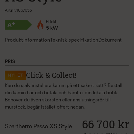
Art.nr. 1067655
Effekt
+
A
5 kW
Produktinformation
Teknisk specifikation
Dokument
PRIS
Click & Collect!
NYHET
Kan du själv installera kamin på ett säkert sätt? Beställ
din kamin här och betala och hämta i din lokala butik.
Behöver du även skorsten eller anslutningsrör till
murstock, begär istället offert nedan.
66 700 kr
Spartherm Passo XS Style