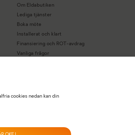
Om Eldabutiken
Lediga tjänster
Boka möte
Installerat och klart
Finansiering och ROT-avdrag
Vanliga frågor
Integritetspolicy
Köpvillkor
Returpolicy
alfria cookies nedan kan din
ÄR OKEJ