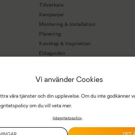
Tillverkare
Kampanjer
Montering & Installation
Planering
Kunskap & Inspiration
Eldaguiden
Vi använder Cookies
ättra våra tjänster och din upplevelse. Om du inte godkänner v
gritetspolicy om du vill veta mer.
Integritetspolicy
NINGAR
DET 