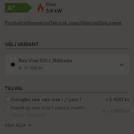
Effekt
+
A
5,6 kW
Produktinformation
Teknisk specifikation
Dokument
VÄLJ VARIANT
Rais Viva 100 L Stållucka
fr. 37 900 kr
TILLVAL
golvglas rais rais viva l / juno l
+3 400 kr
handtag rais viva l classic rostfri
+1 850 kr
(långt handtag)
handtag rais viva l corian vit
+2 800 kr
VISA ALLA
handtag rais viva l brunt läder
+2 300 kr