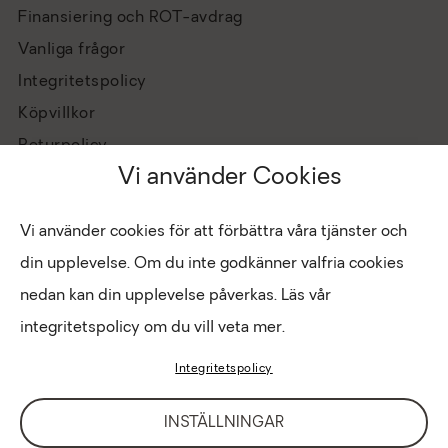
Finansiering och ROT-avdrag
Vanliga frågor
Integritetspolicy
Köpvillkor
Returpolicy
Vi använder Cookies
Vi använder cookies för att förbättra våra tjänster och
din upplevelse. Om du inte godkänner valfria cookies
nedan kan din upplevelse påverkas. Läs vår
integritetspolicy om du vill veta mer.
Hantera cookies
Copyright © 2026 Eldabutiken
Integritetspolicy
INTRANÄT
LOGIN FÖR BUTIK
INSTÄLLNINGAR