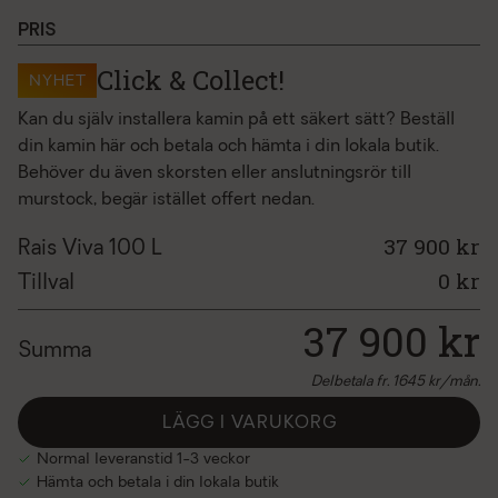
handtag rais viva l svart läder
+2 300 kr
PRIS
handtag rais viva l rostfritt stål
+2 500 kr
Click & Collect!
NYHET
rais air-kit, bak viva l
+4 800 kr
rais air-kit, botten viva l
+4 800 kr
Kan du själv installera kamin på ett säkert sätt? Beställ
din kamin här och betala och hämta i din lokala butik.
topplatta rais viva l rostfri,
+4 800 kr
Behöver du även skorsten eller anslutningsrör till
toppansluten
murstock, begär istället offert nedan.
topplatta rais viva l/pilar 193 täljsten
+2 400 kr
toppansluten
37 900 kr
Rais Viva 100 L
vridsockel rais viva l
+7 200 kr
0
kr
Tillval
rais viva l färgtillägg
+4 900 kr
37 900
kr
bakugn, rais viva
+13 900 kr
Summa
cleverair
+2 700 kr
Delbetala fr.
1645
kr/mån.
LÄGG I VARUKORG
Normal leveranstid 1-3 veckor
Hämta och betala i din lokala butik