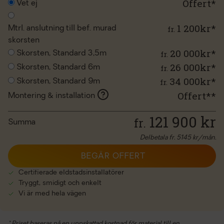
Offert*
Vet ej
1 200kr*
fr.
Mtrl. anslutning till bef. murad
skorsten
20 000kr*
fr.
Skorsten, Standard 3,5m
26 000kr*
fr.
Skorsten, Standard 6m
34 000kr*
fr.
Skorsten, Standard 9m
Offert**
Montering & installation
121 900
kr
fr.
Summa
Delbetala fr.
5145
kr/mån.
BEGÄR OFFERT
Certifierade eldstadsinstallatörer
Tryggt, smidigt och enkelt
Vi är med hela vägen
* Priset baseras på en uppskattad kostnad för material till en