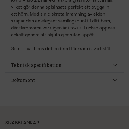
RAIS Visio 2 L har extra stora glasrutor åt två håll,
vilket gör denna spisinsats perfekt att bygga in i
ett hörn. Med sin diskreta inramning av elden
skapar den en elegant samlingspunkt i ditt hem,
där flammorna verkligen är i fokus. Luckan öppnas
enkelt genom att skjuta glasrutan uppåt.
Som tillval finns det en bred täckram i svart stål.
Teknisk specifikation
Dokument
SNABBLÄNKAR