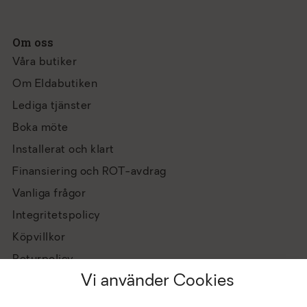
Om oss
Våra butiker
Om Eldabutiken
Lediga tjänster
Boka möte
Installerat och klart
Finansiering och ROT-avdrag
Vanliga frågor
Integritetspolicy
Köpvillkor
Returpolicy
Vi använder Cookies