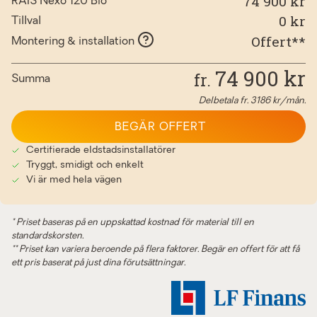
74 900 kr
RAIS Nexo 120 Bio
0
kr
Tillval
Offert**
Montering & installation
74 900
kr
fr.
Summa
Delbetala fr.
3186
kr/mån.
BEGÄR OFFERT
Certifierade eldstadsinstallatörer
Tryggt, smidigt och enkelt
Vi är med hela vägen
* Priset baseras på en uppskattad kostnad för material till en
standardskorsten.
** Priset kan variera beroende på flera faktorer. Begär en offert för att få
ett pris baserat på just dina förutsättningar.