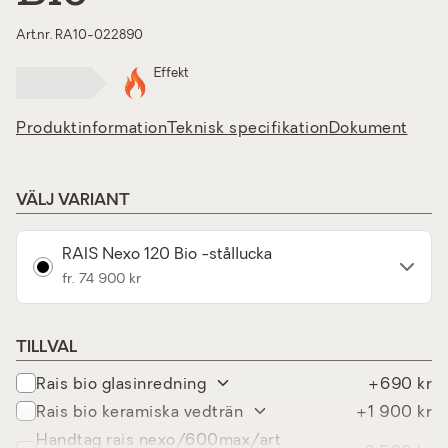
Art.nr. RA10-022890
Effekt
Produktinformation
Teknisk specifikation
Dokument
VÄLJ VARIANT
RAIS Nexo 120 Bio -stållucka
fr. 74 900 kr
TILLVAL
rais bio glasinredning
+690 kr
rais bio keramiska vedträn
+1 900 kr
handtag rais nexo/600max/art