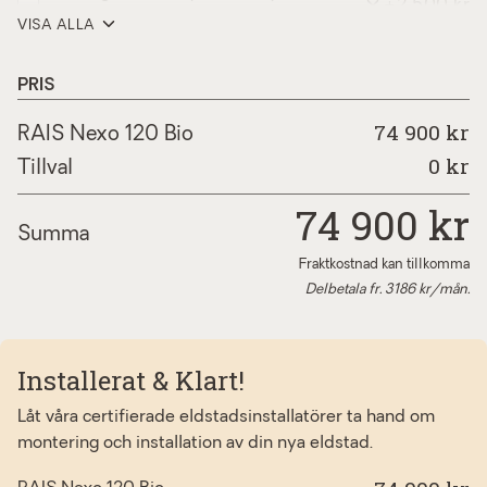
+2 500 kr
rostfri
VISA ALLA
handtag rais nexo/600max/art
+2 800 kr
corian vit
PRIS
handtag rais nexo/600max/art
+2 300 kr
74 900 kr
läder, brun
RAIS Nexo 120 Bio
0
kr
handtag rais nexo/600max/art
Tillval
+1 850 kr
classic rostfri (långt handtag)
74 900
kr
handtag rais nexo/600max/art
+2 300 kr
Summa
läder, svart
Fraktkostnad kan tillkomma
handtag rais nexo/600max/art naturlig
+2 850 kr
Delbetala fr.
3186
kr/mån.
ek
rais nexo färgtillägg
+4 900 kr
Installerat & Klart!
Låt våra certifierade eldstadsinstallatörer ta hand om
montering och installation av din nya eldstad.