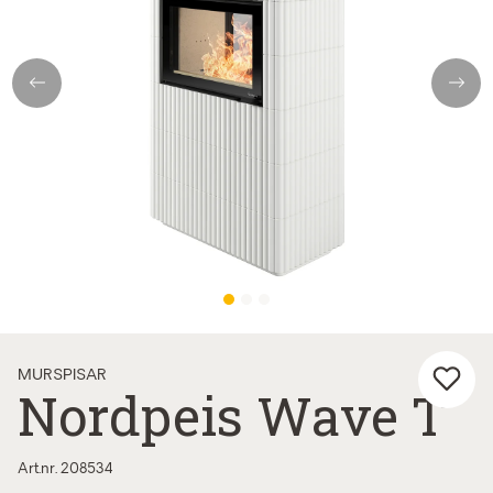
Previous
Next
MURSPISAR
Nordpeis Wave T
Art.nr. 208534