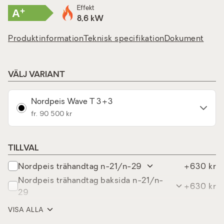
Effekt
+
A
8,6 kW
Produktinformation
Teknisk specifikation
Dokument
VÄLJ VARIANT
Nordpeis Wave T 3+3
fr. 90 500 kr
TILLVAL
nordpeis trähandtag n-21/n-29
+630 kr
nordpeis trähandtag baksida n-21/n-
+630 kr
29
wave golvplatta klart glas
+990 kr
VISA ALLA
powerstone set n-29u/a/f 122kg
+7 400 kr