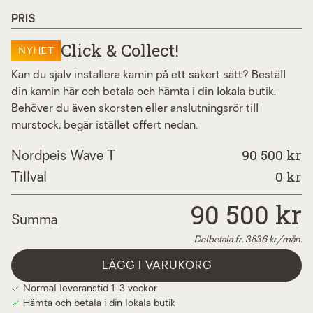
wave t förhöjningselement för topp
+4 060 kr
PRIS
wave t förhöjningselement för bas
+5 500 kr
Click & Collect!
NYHET
lufttilförselsett ø100mm
+1 440 kr
väggenomföring till friskluftsett
+890 kr
Kan du själv installera kamin på ett säkert sätt? Beställ
din kamin här och betala och hämta i din lokala butik.
tilluftskanal för tilluftsskorsten n-
+3 640 kr
Behöver du även skorsten eller anslutningsrör till
29p/t
murstock, begär istället offert nedan.
nordpeis betongfärg
+820 kr
90 500 kr
Nordpeis Wave T
0
kr
Tillval
90 500
kr
Summa
Delbetala fr.
3836
kr/mån.
LÄGG I VARUKORG
Normal leveranstid 1-3 veckor
Hämta och betala i din lokala butik