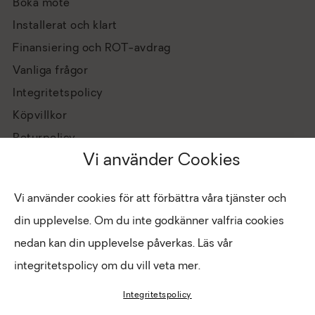
Boka möte
Installerat och klart
Finansiering och ROT-avdrag
Vanliga frågor
Integritetspolicy
Köpvillkor
Returpolicy
Vi använder Cookies
Vi använder cookies för att förbättra våra tjänster och
din upplevelse. Om du inte godkänner valfria cookies
nedan kan din upplevelse påverkas. Läs vår
integritetspolicy om du vill veta mer.
Hantera cookies
Copyright © 2026 Eldabutiken
Integritetspolicy
INTRANÄT
LOGIN FÖR BUTIK