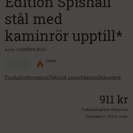
Edition Spishäll
stål med
kaminrör upptill*
Art.nr. LHVAEDPKSRAO
Effekt
Produktinformation
Teknisk specifikation
Dokument
911 kr
Fraktkostnad kan tillkomma
Delbetala fr.
104
kr/mån.