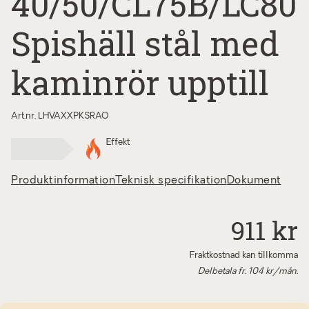
40/50/CL75B/LC80
Spishäll stål med
kaminrör upptill
Art.nr. LHVAXXPKSRAO
Effekt
Produktinformation
Teknisk specifikation
Dokument
911 kr
Fraktkostnad kan tillkomma
Delbetala fr.
104
kr/mån.