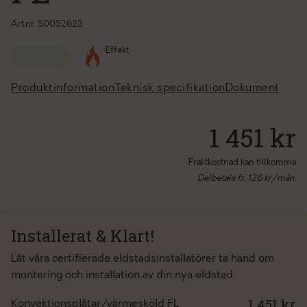
Art.nr. 50052623
Effekt
Produktinformation
Teknisk specifikation
Dokument
1 451 kr
Fraktkostnad kan tillkomma
Delbetala fr.
126
kr/mån.
Installerat & Klart!
Låt våra certifierade eldstadsinstallatörer ta hand om
montering och installation av din nya eldstad.
1 451 kr
Konvektionsplåtar/värmesköld FL