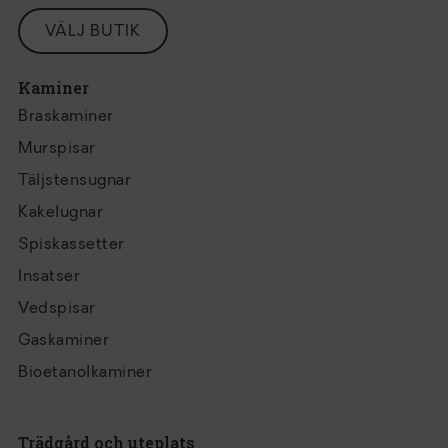
VÄLJ BUTIK
Kaminer
Braskaminer
Murspisar
Täljstensugnar
Kakelugnar
Spiskassetter
Insatser
Vedspisar
Gaskaminer
Bioetanolkaminer
Trädgård och uteplats