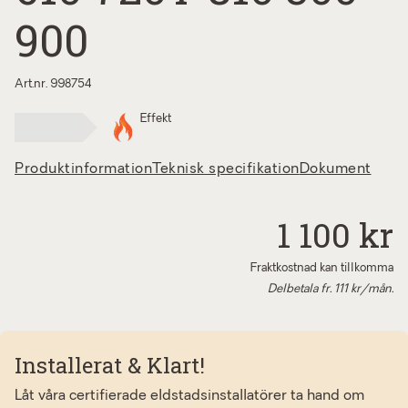
900
Art.nr. 998754
Effekt
Produktinformation
Teknisk specifikation
Dokument
1 100 kr
Fraktkostnad kan tillkomma
Delbetala fr.
111
kr/mån.
Installerat & Klart!
Låt våra certifierade eldstadsinstallatörer ta hand om