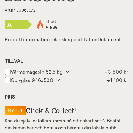
Art.nr. 30063972
Effekt
A
5 kW
Produktinformation
Teknisk specifikation
Dokument
TILLVAL
värmemagasin 52,5 kg
+3 500 kr
golvglas 946x530
+1 100 kr
PRIS
Click & Collect!
NYHET
Kan du själv installera kamin på ett säkert sätt? Beställ
din kamin här och betala och hämta i din lokala butik.