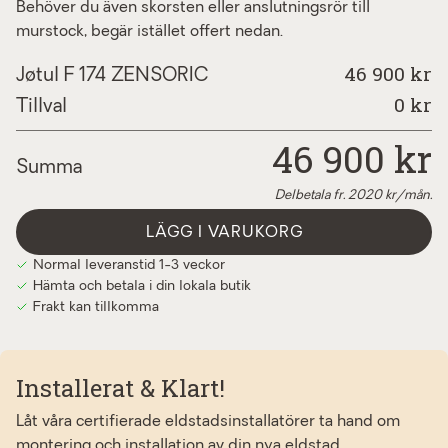
Behöver du även skorsten eller anslutningsrör till
murstock, begär istället offert nedan.
46 900 kr
Jøtul F 174 ZENSORIC
0
kr
Tillval
46 900
kr
Summa
Delbetala fr.
2020
kr/mån.
LÄGG I VARUKORG
Normal leveranstid 1-3 veckor
Hämta och betala i din lokala butik
Frakt kan tillkomma
Installerat & Klart!
Låt våra certifierade eldstadsinstallatörer ta hand om
montering och installation av din nya eldstad.