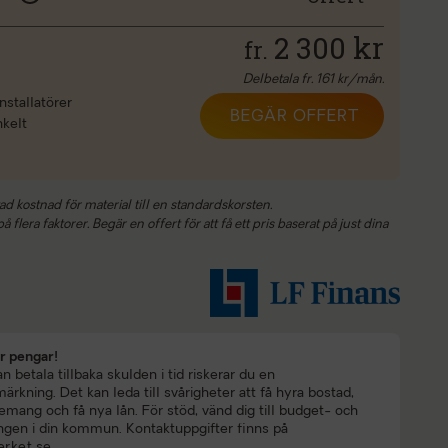
2 300
kr
fr.
Delbetala fr.
161
kr/mån.
nstallatörer
BEGÄR OFFERT
nkelt
ad kostnad för material till en standardskorsten.
 flera faktorer. Begär en offert för att få ett pris baserat på just dina
ar pengar!
 betala tillbaka skulden i tid riskerar du en
rkning. Det kan leda till svårigheter att få hyra bostad,
mang och få nya lån. För stöd, vänd dig till budget- och
ngen i din kommun. Kontaktuppgifter finns på
rket.se
.