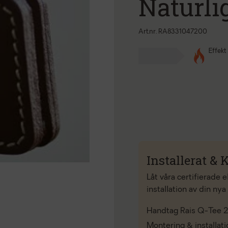
Naturli
Art.nr. RA8331047200
Effekt
Installerat & K
Låt våra certifierade 
installation av din nya
Handtag Rais Q-Tee 2
Montering & installat