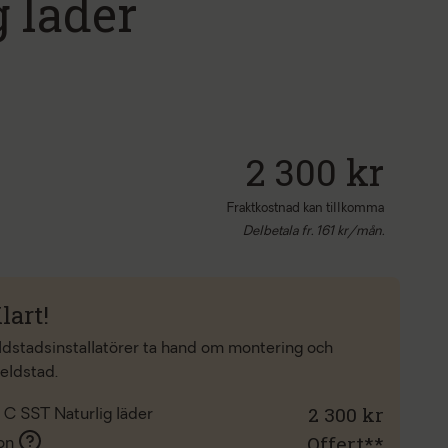
g läder
2 300 kr
Fraktkostnad kan tillkomma
Delbetala fr.
161
kr/mån.
lart!
eldstadsinstallatörer ta hand om montering och
 eldstad.
2 300 kr
 C SST Naturlig läder
Offert**
ion