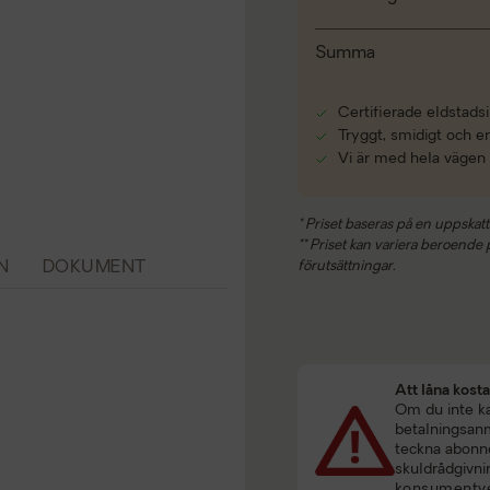
Summa
Certifierade eldstadsi
Tryggt, smidigt och e
Vi är med hela vägen
* Priset baseras på en uppskatt
** Priset kan variera beroende på
N
DOKUMENT
förutsättningar.
Att låna kost
Om du inte kan
betalningsanmä
teckna abonne
skuldrådgivni
konsumentve