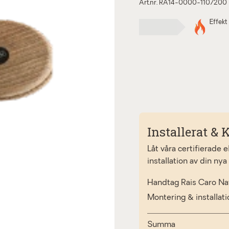
Art.nr. RA14-0000-1107200
Effekt
Installerat & K
Låt våra certifierade 
installation av din nya
Handtag Rais Caro Nat
Montering & installat
Summa