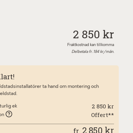
2 850 kr
Fraktkostnad kan tillkomma
Delbetala fr.
184
kr/mån.
lart!
eldstadsinstallatörer ta hand om montering och
 eldstad.
2 850 kr
urlig ek
Offert**
ion
2 850
kr
fr.