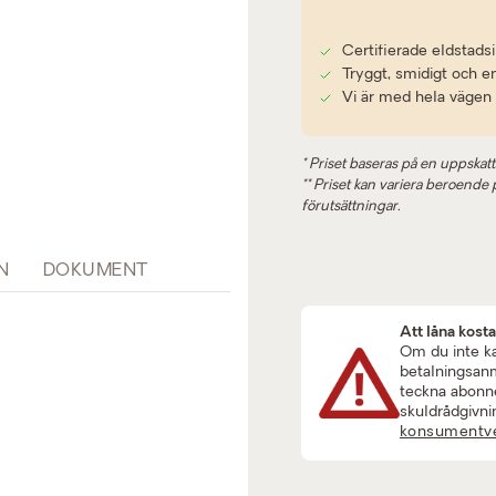
Certifierade eldstadsi
Tryggt, smidigt och e
Vi är med hela vägen
* Priset baseras på en uppskatt
** Priset kan variera beroende på
förutsättningar.
N
DOKUMENT
Att låna kost
Om du inte kan
betalningsanmä
teckna abonne
skuldrådgivni
konsumentve