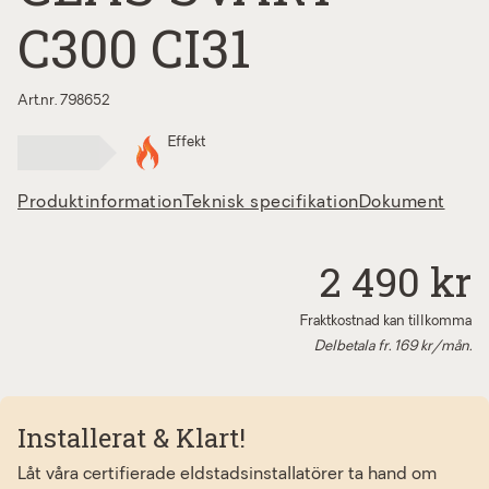
C300 CI31
Art.nr. 798652
Effekt
Produktinformation
Teknisk specifikation
Dokument
2 490 kr
Fraktkostnad kan tillkomma
Delbetala fr.
169
kr/mån.
Installerat & Klart!
Låt våra certifierade eldstadsinstallatörer ta hand om