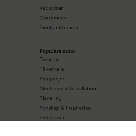
Vedspisar
Gaskaminer
Bioetanolkaminer
Populära sidor
Favoriter
Tillverkare
Kampanjer
Montering & Installation
Planering
Kunskap & Inspiration
Eldaguiden