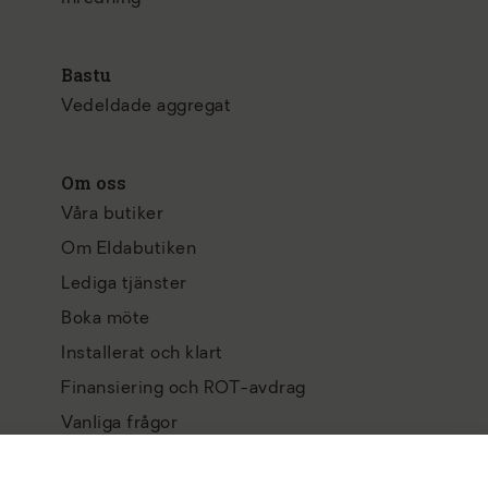
Bastu
Vedeldade aggregat
Om oss
Våra butiker
Om Eldabutiken
Lediga tjänster
Boka möte
Installerat och klart
Finansiering och ROT-avdrag
Vanliga frågor
Integritetspolicy