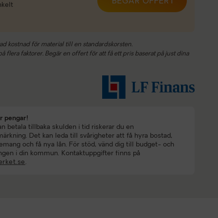
BEGÄR OFFERT
nkelt
ad kostnad för material till en standardskorsten.
 flera faktorer. Begär en offert för att få ett pris baserat på just dina
ar pengar!
 betala tillbaka skulden i tid riskerar du en
rkning. Det kan leda till svårigheter att få hyra bostad,
mang och få nya lån. För stöd, vänd dig till budget- och
ngen i din kommun. Kontaktuppgifter finns på
rket.se
.