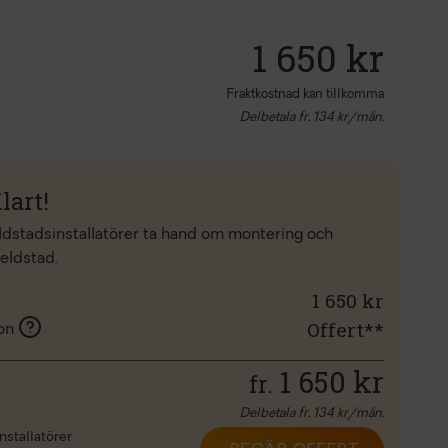
1 650 kr
Fraktkostnad kan tillkomma
Delbetala fr.
134
kr/mån.
lart!
eldstadsinstallatörer ta hand om montering och
 eldstad.
1 650 kr
Offert**
ion
1 650
kr
fr.
Delbetala fr.
134
kr/mån.
nstallatörer