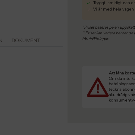
Tryggt, smidigt och e
Vi är med hela vägen
* Priset baseras på en uppskatt
** Priset kan variera beroende på
förutsättningar.
N
DOKUMENT
Att låna kost
Om du inte kan
betalningsanmä
teckna abonne
skuldrådgivni
konsumentve