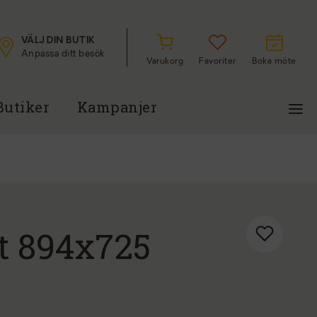
VÄLJ DIN BUTIK
Anpassa ditt besök
Varukorg
Favoriter
Boka möte
Butiker
Kampanjer
t 894x725