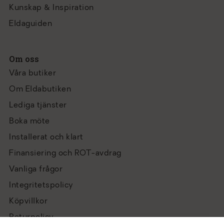
Kunskap & Inspiration
Eldaguiden
Om oss
Våra butiker
Om Eldabutiken
Lediga tjänster
Boka möte
Installerat och klart
Finansiering och ROT-avdrag
Vanliga frågor
Integritetspolicy
Köpvillkor
Returpolicy