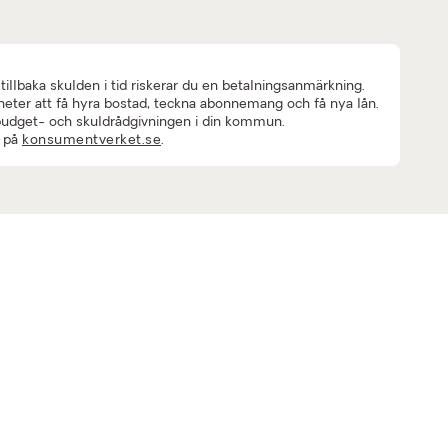
!
tillbaka skulden i tid riskerar du en betalningsanmärkning.
igheter att få hyra bostad, teckna abonnemang och få nya lån.
l budget- och skuldrådgivningen i din kommun.
s på
konsumentverket.se
.