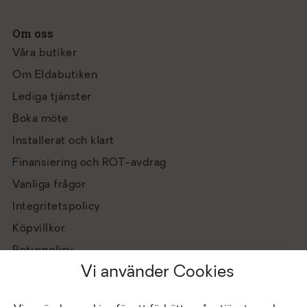
Om oss
Våra butiker
Om Eldabutiken
Lediga tjänster
Boka möte
Installerat och klart
Finansiering och ROT-avdrag
Vanliga frågor
Integritetspolicy
Köpvillkor
Returpolicy
Vi använder Cookies