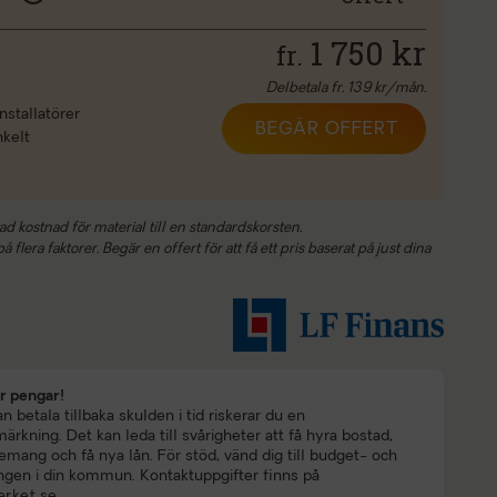
1 750
kr
fr.
Delbetala fr.
139
kr/mån.
nstallatörer
BEGÄR OFFERT
nkelt
ad kostnad för material till en standardskorsten.
 flera faktorer. Begär en offert för att få ett pris baserat på just dina
ar pengar!
 betala tillbaka skulden i tid riskerar du en
rkning. Det kan leda till svårigheter att få hyra bostad,
mang och få nya lån. För stöd, vänd dig till budget- och
ngen i din kommun. Kontaktuppgifter finns på
rket.se
.