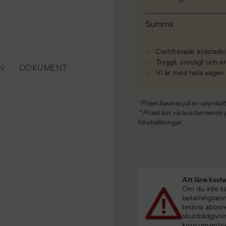
Summa
Certifierade eldstadsi
Tryggt, smidigt och e
N
DOKUMENT
Vi är med hela vägen
* Priset baseras på en uppskatt
** Priset kan variera beroende på
förutsättningar.
Att låna kost
Om du inte kan
betalningsanmä
teckna abonne
skuldrådgivni
konsumentve