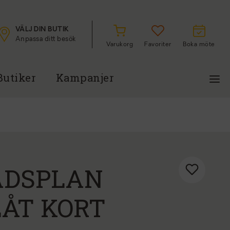
VÄLJ DIN BUTIK
Anpassa ditt besök
Varukorg
Favoriter
Boka möte
Butiker
Kampanjer
ADSPLAN
LÅT KORT