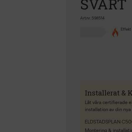
SVART
Art.nr. 598514
Effekt
Installerat & K
Låt våra certifierade 
installation av din nya
ELDSTADSPLAN C50
Montering & installat