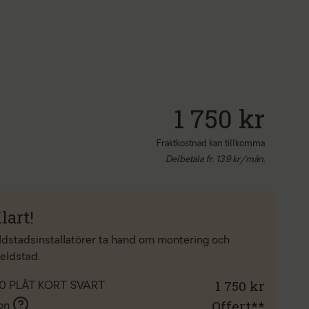
1 750 kr
Fraktkostnad kan tillkomma
Delbetala fr.
139
kr/mån.
lart!
eldstadsinstallatörer ta hand om montering och
 eldstad.
1 750 kr
0 PLÅT KORT SVART
Offert**
ion